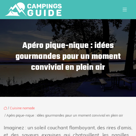
Apéro pique-nique : idées
gourmandes pour un moment
convivial en plein air
/
Cuisine nomade
/ Apéro pique-nique : idées gourmandes pour un moment convivial en plein air
Imaginez : un soleil couchant flamboyant, des rires d’amis,
et des saveurs exquises qui chatouillent les papilles…